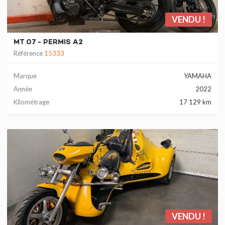
VENDU !
MT 07 - PERMIS A2
Référence
15333
Marque
YAMAHA
Année
2022
Kilométrage
17 129 km
VENDU !