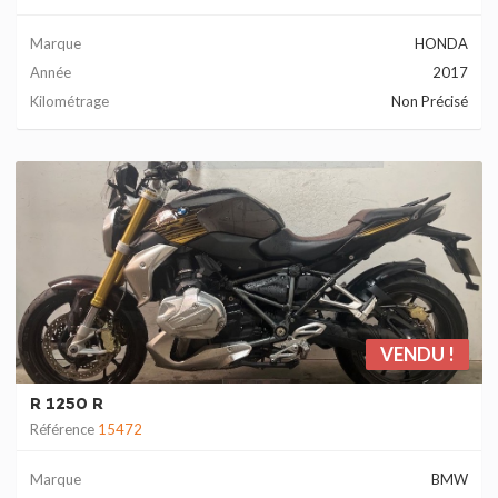
Marque
HONDA
Année
2017
Kilométrage
Non Précisé
VENDU !
R 1250 R
Référence
15472
Marque
BMW