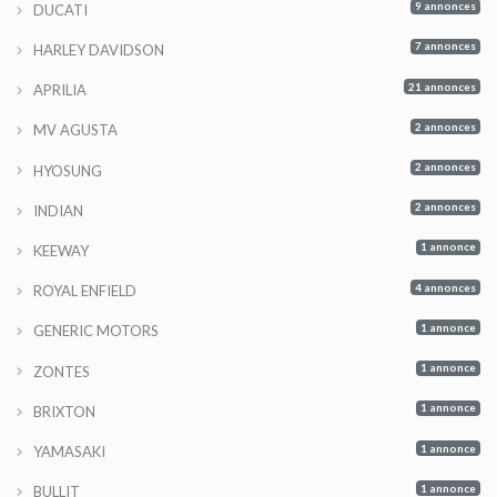
9 annonces
DUCATI
7 annonces
HARLEY DAVIDSON
21 annonces
APRILIA
2 annonces
MV AGUSTA
2 annonces
HYOSUNG
2 annonces
INDIAN
1 annonce
KEEWAY
4 annonces
ROYAL ENFIELD
1 annonce
GENERIC MOTORS
1 annonce
ZONTES
1 annonce
BRIXTON
1 annonce
YAMASAKI
1 annonce
BULLIT