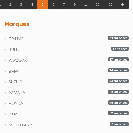
1
2
3
4
5
6
7
8
...
32
33
Marques
24 annonces
TRIUMPH
1 annonce
BUELL
47 annonces
KAWASAKI
34 annonces
BMW
53 annonces
SUZUKI
78 annonces
YAMAHA
58 annonces
HONDA
17 annonces
KTM
7 annonces
MOTO GUZZI