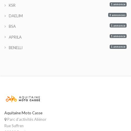
1 annonce
KSR
3 annonces
DAELIM
1 annonce
BSA
1 annonce
APRILA
1 annonce
BENELLI
Aquitaine Moto Casse
Parc d’activités Aliénor
Rue Suffren