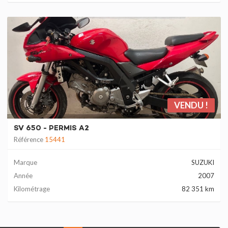
VENDU !
SV 650 - PERMIS A2
Référence
15441
Marque
SUZUKI
Année
2007
Kilométrage
82 351 km