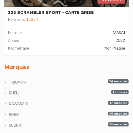
125 SCRAMBLER SPORT - CARTE GRISE
Référence
15254
Marque
MASAI
Année
2022
Kilométrage
Non Précisé
Marques
24 annonces
TRIUMPH
1 annonce
BUELL
47 annonces
KAWASAKI
34 annonces
BMW
53 annonces
SUZUKI