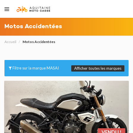
Motos Accidentées
Accueil
Motos Accidentées
Filtre sur la marque MASAI
Afficher toutes les marques
VENDU !