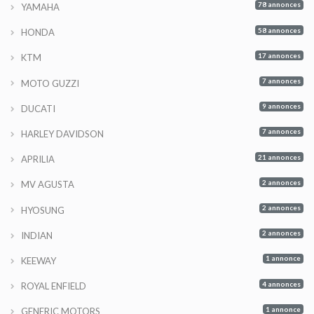
78 annonces
YAMAHA
58 annonces
HONDA
17 annonces
KTM
7 annonces
MOTO GUZZI
9 annonces
DUCATI
7 annonces
HARLEY DAVIDSON
21 annonces
APRILIA
2 annonces
MV AGUSTA
2 annonces
HYOSUNG
2 annonces
INDIAN
1 annonce
KEEWAY
4 annonces
ROYAL ENFIELD
1 annonce
GENERIC MOTORS