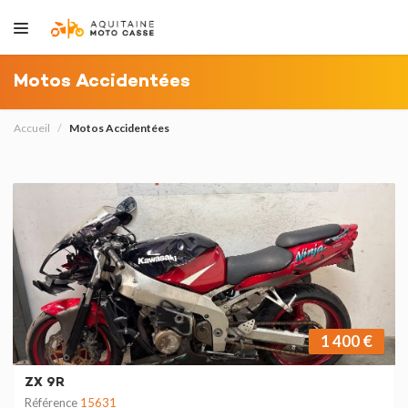
Motos Accidentées
Accueil
Motos Accidentées
1 400 €
ZX 9R
Référence
15631