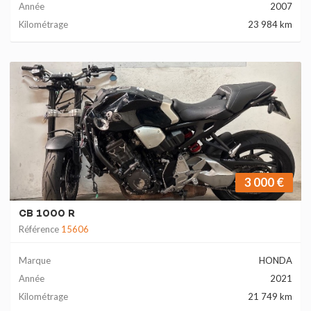
Année
2007
Kilométrage
23 984 km
3 000 €
CB 1000 R
Référence
15606
Marque
HONDA
Année
2021
Kilométrage
21 749 km