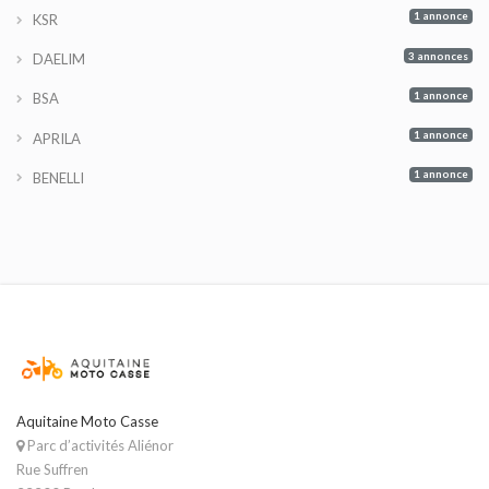
1 annonce
KSR
3 annonces
DAELIM
1 annonce
BSA
1 annonce
APRILA
1 annonce
BENELLI
Aquitaine Moto Casse
Parc d’activités Aliénor
Rue Suffren