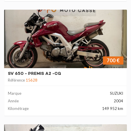
700 €
SV 650 - PREMIS A2 -CG
Référence
15628
Marque
SUZUKI
Année
2004
Kilométrage
149 952 km