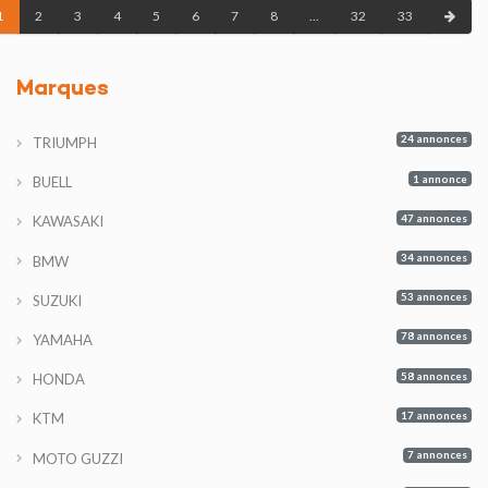
1
2
3
4
5
6
7
8
...
32
33
Marques
24 annonces
TRIUMPH
1 annonce
BUELL
47 annonces
KAWASAKI
34 annonces
BMW
53 annonces
SUZUKI
78 annonces
YAMAHA
58 annonces
HONDA
17 annonces
KTM
7 annonces
MOTO GUZZI