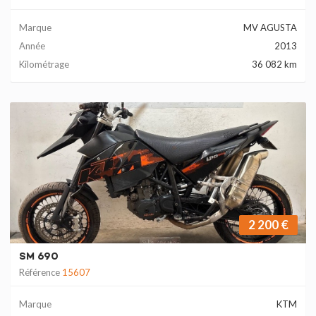
Marque
MV AGUSTA
Année
2013
Kilométrage
36 082 km
2 200 €
SM 690
Référence
15607
Marque
KTM