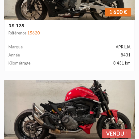
1 600 €
RS 125
Référence
15620
Marque
APRILIA
Année
8431
Kilométrage
8 431 km
VENDU !