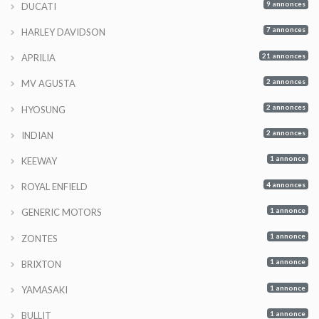
9 annonces
DUCATI
7 annonces
HARLEY DAVIDSON
21 annonces
APRILIA
2 annonces
MV AGUSTA
2 annonces
HYOSUNG
2 annonces
INDIAN
1 annonce
KEEWAY
4 annonces
ROYAL ENFIELD
1 annonce
GENERIC MOTORS
1 annonce
ZONTES
1 annonce
BRIXTON
1 annonce
YAMASAKI
1 annonce
BULLIT