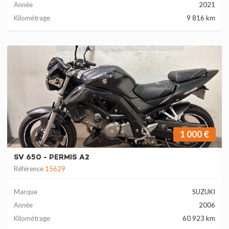
Année
2021
Kilométrage
9 816 km
1 000 €
SV 650 - PERMIS A2
Référence
15629
Marque
SUZUKI
Année
2006
Kilométrage
60 923 km