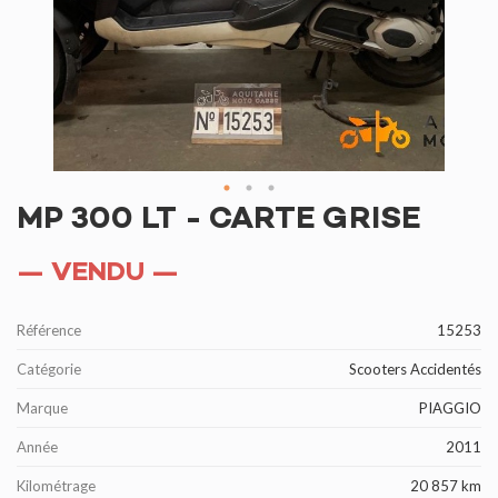
MP 300 LT - CARTE GRISE
— VENDU —
Référence
15253
Catégorie
Scooters Accidentés
Marque
PIAGGIO
Année
2011
Kilométrage
20 857 km