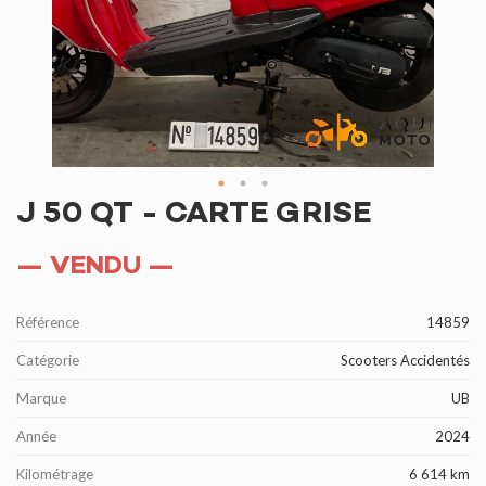
J 50 QT - CARTE GRISE
— VENDU —
Référence
14859
Catégorie
Scooters Accidentés
Marque
UB
Année
2024
Kilométrage
6 614 km