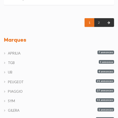
1
2
Marques
7 annonces
APRILIA
1 annonce
TGB
4 annonces
UB
21 annonces
PEUGEOT
27 annonces
PIAGGIO
11 annonces
SYM
3 annonces
GILERA