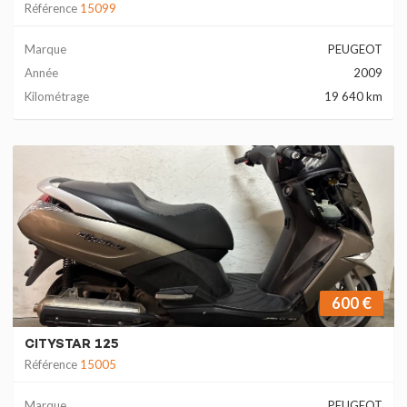
Référence
15099
Marque
PEUGEOT
Année
2009
Kilométrage
19 640 km
600 €
CITYSTAR 125
Référence
15005
Marque
PEUGEOT