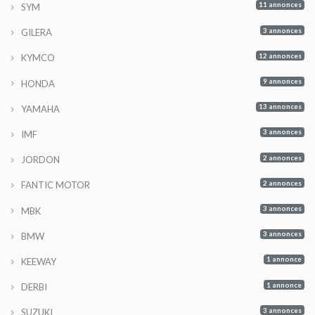
11 annonces
SYM
3 annonces
GILERA
12 annonces
KYMCO
9 annonces
HONDA
13 annonces
YAMAHA
3 annonces
IMF
2 annonces
JORDON
2 annonces
FANTIC MOTOR
3 annonces
MBK
3 annonces
BMW
1 annonce
KEEWAY
1 annonce
DERBI
3 annonces
SUZUKI