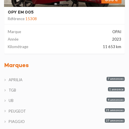
OPY EM 005
Référence
15308
Marque
OPAI
Année
2023
Kilométrage
11 653 km
Marques
7 annonces
APRILIA
1 annonce
TGB
4 annonces
UB
21 annonces
PEUGEOT
27 annonces
PIAGGIO