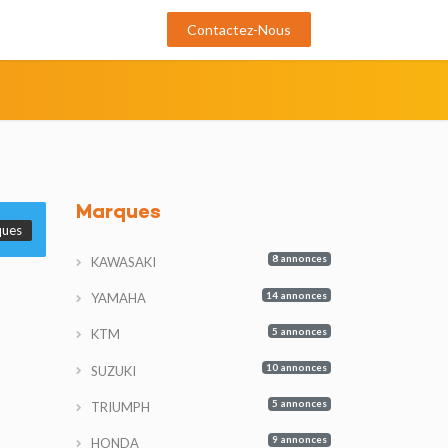
Contactez-Nous
Marques
ques
8 annonces
KAWASAKI
14 annonces
YAMAHA
5 annonces
KTM
10 annonces
SUZUKI
5 annonces
TRIUMPH
9 annonces
HONDA