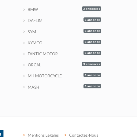
3 annonces
BMW
1 annonce
DAELIM
1 annonce
SYM
1 annonce
KYMCO
1 annonce
FANTIC MOTOR
3 annonces
ORCAL
1 annonce
MH MOTORCYCLE
1 annonce
MASH
Mentions Légales
Contactez-Nous